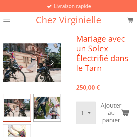
Livraison rapide
Passer
au
Chez Virginielle
contenu
principal
Mariage avec
un Solex
Électrifié dans
le Tarn
250,00 €
Ajouter
au
panier