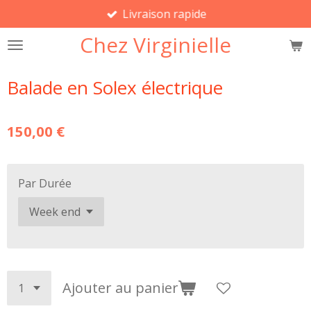
Livraison rapide
Passer
au
Chez Virginielle
contenu
principal
Balade en Solex électrique
150,00 €
Par Durée
Ajouter au panier