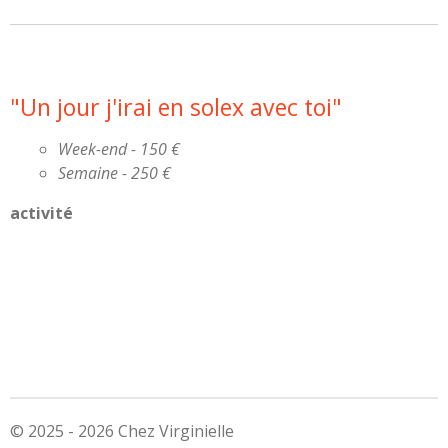
"
U
n
j
o
u
r
j
'
i
r
a
i
e
n
s
o
l
e
x
a
v
e
c
t
o
i
"
Week-end - 150 €
Semaine - 250 €
activité
© 2025 - 2026 Chez Virginielle