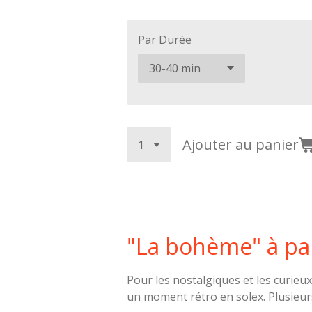
Par Durée
Ajouter au panier
"
L
a
b
o
h
è
m
e
"
à
p
a
Pour les nostalgiques et les curieu
un moment rétro en solex. Plusieurs