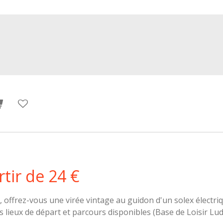
r
t
i
r
d
e
2
4
€
x, offrez-vous une virée vintage au guidon d'un solex électri
 lieux de départ et parcours disponibles (Base de Loisir Ludo