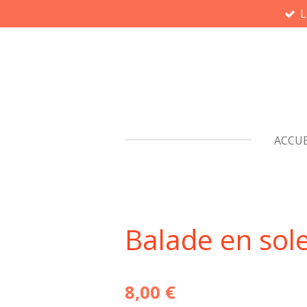
L
Passer
au
contenu
principal
ACCUE
Balade en sole
8,00 €